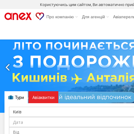
Користуючись цим сайтом, Ви автоматично при
Про компанію
Для агенцій
Авіаперел
Тури
Авіаквитки
Київ
Від