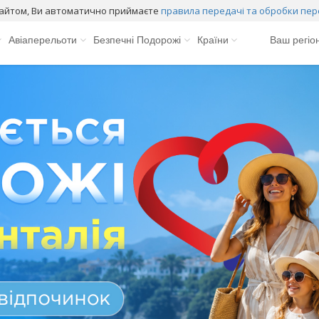
айтом, Ви автоматично приймаєте
правила передачі та обробки пер
Авіаперельоти
Безпечні Подорожі
Країни
Ваш регіо
Андорра
Й
Болгарія
В`єтнам
К
Греція
К
Грузія
К
Домінікана
К
Єгипет
М
Ізраїль
М
Індія
М
Індонезія
М