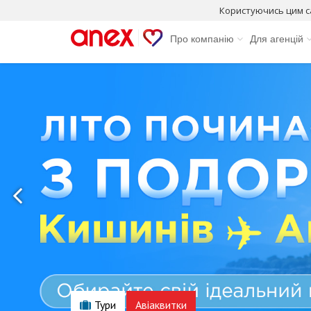
Користуючись цим с
Про компанію
Для агенцій
Тури
Авіаквитки