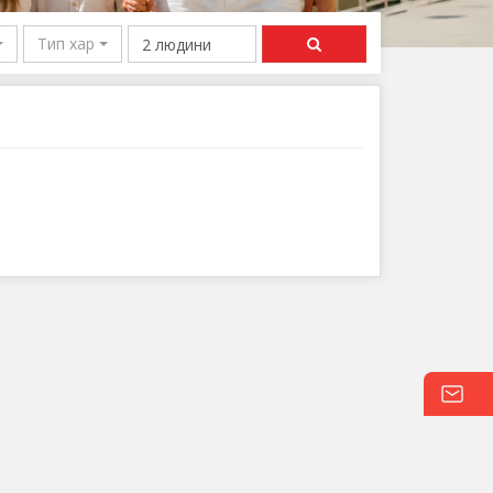
ексика
Тип харчування
ОАЕ