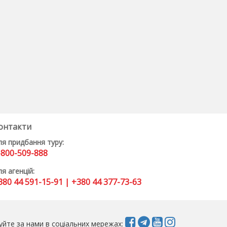
онтакти
ля придбання туру:
-800-509-888
я агенцій:
380 44 591-15-91 | +380 44 377-73-63
уйте за нами в соціальних мережах: