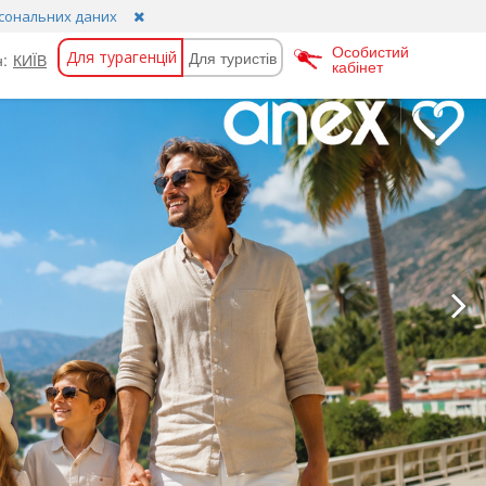
сональних даних
Особистий
Для турагенцій
Для туристів
н:
КИЇВ
кабінет
орданія
Португалія
Камбоджа
Таїланд
атар
Танзанія
итай
Туніс
іпр
Туреччина
уба
Хорватія
аврикій
Чехія
альдіви
Чорногорія
альта
Швейцарія
арокко
Шрі-Ланка