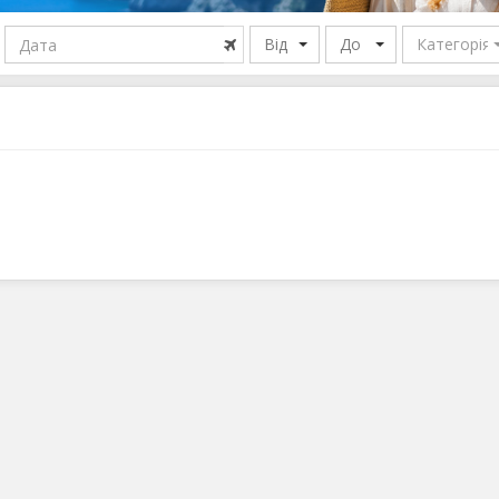
Іспанія
М
Від
До
Категорія
Італія