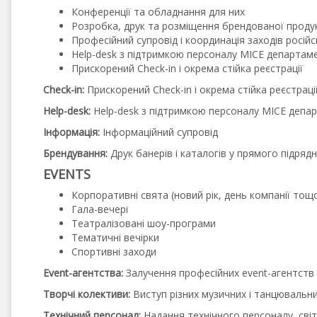
Конференції та обладнання для них
Розробка, друк та розміщення брендованої продук
Професійний супровід і координація заходів росі
Help-desk з підтримкою персоналу MICE департам
Прискорений Check-in і окрема стійка реєстрації
Check-in:
Прискорений Check-in і окрема стійка реєстраці
Help-desk:
Help-desk з підтримкою персоналу MICE депа
Інформація:
Інформаційний супровід
Брендування:
Друк банерів і каталогів у прямого підрядн
EVENTS
Корпоративні свята (новий рік, день компанії тощ
Гала-вечері
Театралізовані шоу-програми
Тематичні вечірки
Спортивні заходи
Event-агентства:
Залучення професійних event-агентств
Творчі колективи:
Виступ різних музичних і танцювальни
Технічний персонал:
Надання технічного персоналу, світл