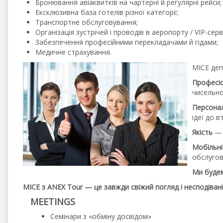
Бронювання авіаквитків на чартерні й регулярні рейси;
Ексклюзивна база готелів різної категорії;
Транспортне обслуговування;
Організація зустрічей і проводів в аеропорту / VIP-серві
Забезпечення професійними перекладачами й гідами;
Медичне страхування.
MICE деп
Професі
чисельно
Персона
ідеї до в
Якість
— 
Мобільні
обслугов
Ми будем
MICE з ANEX Tour — це завжди свіжий погляд і несподівані
MEETINGS
Семінари з «обміну досвідом»