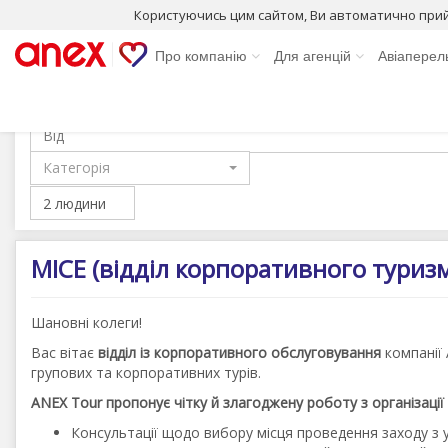
Користуючись цим сайтом, Ви автоматично при
Тури
Авіаквитки
Про компанію
Для агенцій
Авіаперел
Київ
Від
Категорія
MICE (відділ корпоративного туриз
Шановні колеги!
Вас вітає
відділ із корпоративного обслуговування
компанії 
групових та корпоративних турів.
ANEX Tour пропонує чітку й злагоджену роботу з організації т
Консультації щодо вибору місця проведення заходу з 