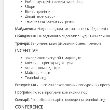
Робочі зустрічі в режимі work-shop
Збори
Бізнес-тренінги
Ділові переговори
Технічна підтримка зустрічей
Майданчики:
Надання відкритих і закритих майданчиків
Обладнання:
Обладнання майданчиків будь-яким техні
Тренери:
Залучення кваліфікованих бізнес-тренерів
INCENTIVE
Захоплюючі екскурсійні маршрути
Квести — пригодницькі тури
Активні командні ігри
Майстер-класи
Teambuilding
Екскурсії:
Більш ніж 200 захоплюючих екскурсійних прог
Програми:
Готові програми командних ігор
Сценарії:
Розробка сценаріїв проведення teambuilding
CONFERENCE