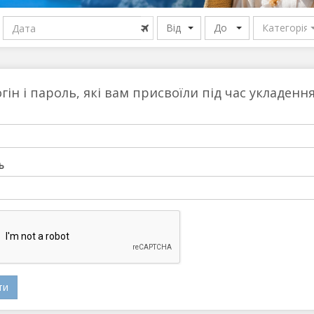
Іспанія
М
Від
До
Категорія
Італія
гін і пароль, які вам присвоїли під час укладенн
ь
ти