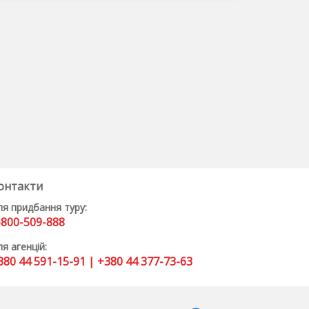
онтакти
ля придбання туру:
-800-509-888
я агенцій:
380 44 591-15-91 | +380 44 377-73-63