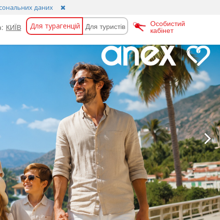
сональних даних
Особистий
Для турагенцій
Для туристів
н:
КИЇВ
кабінет
орданія
Португалія
Камбоджа
Таїланд
атар
Танзанія
итай
Туніс
іпр
Туреччина
уба
Хорватія
аврикій
Чехія
альдіви
Чорногорія
альта
Швейцарія
арокко
Шрі-Ланка