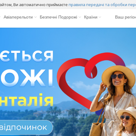
айтом, Ви автоматично приймаєте
правила передачі та обробки пер
Авіаперельоти
Безпечні Подорожі
Країни
Ваш регіо
Андорра
Й
Болгарія
В`єтнам
К
Греція
К
Грузія
К
Домінікана
К
Єгипет
М
Ізраїль
М
Індія
М
Індонезія
М