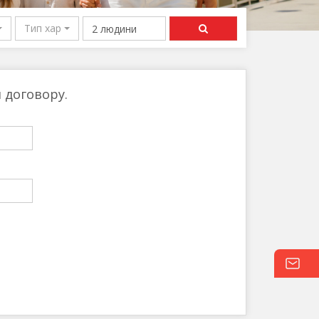
ексика
Тип харчування
ОАЕ
я договору.