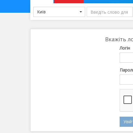
Київ
Вкажіть ло
Логін
Парол
Увій