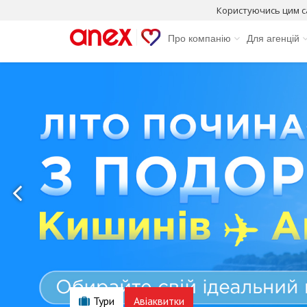
Користуючись цим с
Про компанію
Для агенцій
Тури
Авіаквитки