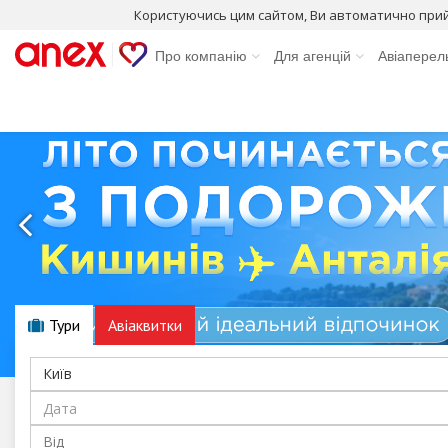
Користуючись цим сайтом, Ви автоматично при
Про компанію
Для агенцій
Авіаперел
Тури
Авіаквитки
Київ
Від