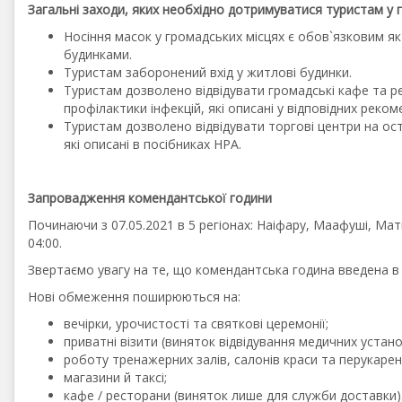
Загальні заходи, яких необхідно дотримуватися туристам у г
Носіння масок у громадських місцях є обов`язковим як 
будинками.
Туристам заборонений вхід у житлові будинки.
Туристам дозволено відвідувати громадські кафе та р
профілактики інфекцій, які описані у відповідних реко
Туристам дозволено відвідувати торгові центри на ост
які описані в посібниках HPA.
Запровадження комендантської години
Починаючи з 07.05.2021 в 5 регіонах: Наіфару, Маафуші, Мат
04:00.
Звертаємо увагу на те, що комендантська година введена в ре
Нові обмеження поширюються на:
вечірки, урочистості та святкові церемонії;
приватні візити (виняток відвідування медичних устано
роботу тренажерних залів, салонів краси та перукарен
магазини й таксі;
кафе / ресторани (виняток лише для служби доставки)