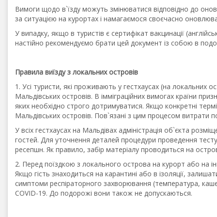
Вимоги щодо в`їзду можуть змінюватися відповідно до онов
за ситуацією на курортах і намагаємося своєчасно оновлюва
У випадку, якщо в туристів є сертифікат вакцинації (англійс
настійно рекомендуємо брати цей документ із собою в под
Правила виїзду з локальних островів
1. Усі туристи, які проживають у гестхаусах (на локальних о
Мальдівських островів. В імміграційних вимогах країни при
яких необхідно строго дотримуватися. Якщо конкретні термі
Мальдівських островів. Пов`язані з цим процесом витрати п
У всіх гестхаусах на Мальдівах адміністрація об`єкта розмі
гостей. Для уточнення деталей процедури проведення тестува
ресепшн. Як правило, забір матеріалу проводиться на остров
2. Перед поїздкою з локального острова на курорт або на ін
Якщо гість знаходиться на карантині або в ізоляції, залишат
симптоми респіраторного захворювання (температура, кашел
COVID-19. До подорожі вони також не допускаються.