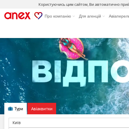
Користуючись цим сайтом, Ви автоматично при
Про компанію
Для агенцій
Авіаперел
Тури
Авіаквитки
Київ