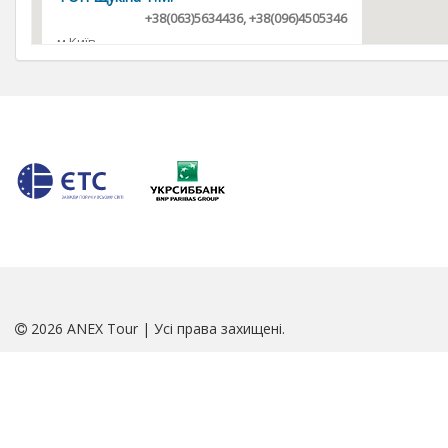
+38(063)5634436, +38(096)4505346
м.Київ
ФОП Михайлицький А. В.
+38(063)3031213
м.Київ, вул.Мирослава Поповича,12
ФОП Драбина В.Г.
+38(067)3864916
м. Київ
ТОВ "Подорож Бджоли"
+38(067)1100505, +38(093)1100505
м. Київ, вул. Еспланадна, 32, оф. 1
2026 ANEX Tour | Усі права захищені.
ФОП Мавроді А.О.
+38(063)8922289
м. Київ, вул.Малишка, 3, ТЦ КУБИК, 4 поверх